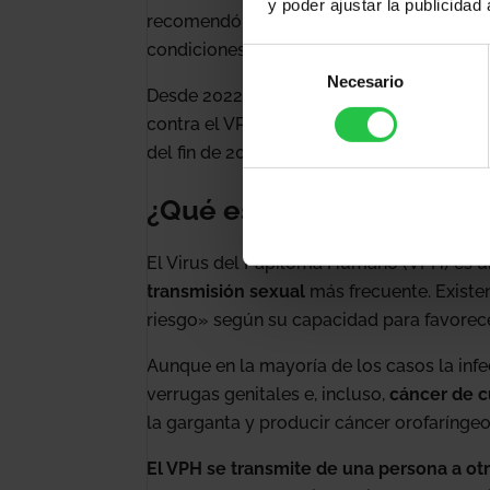
y poder ajustar la publicidad
recomendó en
mujeres adolescentes
y, 
condiciones de riesgo.
Selección
Necesario
de
Desde 2022, el Ministerio de Sanidad ta
consentimiento
contra el VPH, que deberá ser incluida en
del fin de 2024.
¿Qué es el VPH y cómo s
El Virus del Papiloma Humano (VPH) es un 
transmisión sexual
más frecuente. Existen
riesgo» según su capacidad para favorece
Aunque en la mayoría de los casos la inf
verrugas genitales e, incluso,
cáncer de c
la garganta y producir cáncer orofarínge
El VPH se transmite de una persona a otr