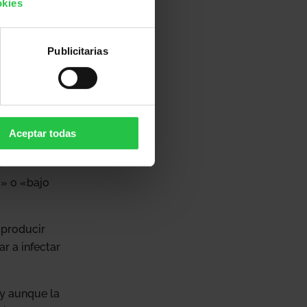
okies
sexos con
Publicitarias
unación
des antes
Aceptar todas
e
o» o «bajo
 producir
ar a infectar
 y aunque la