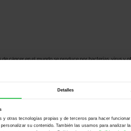
 de cáncer en el mundo se produce por bacterias, virus y o
 a que normalmente no se suelen relacionar con el cáncer. U
s relacionadas con casos de cáncer es la que produce
el Vi
te virus concretamente es responsable de más de 100.000
Detalles
mujeres en España es del 14,3%, pero se incrementa hasta el
demás, se estima que hasta el 50% de las personas son port
s
y otras tecnologías propias y de terceros para hacer funcionar
personalizar su contenido. También las usamos para analizar la
s en la salud que puede causar este virus es la
vacunación