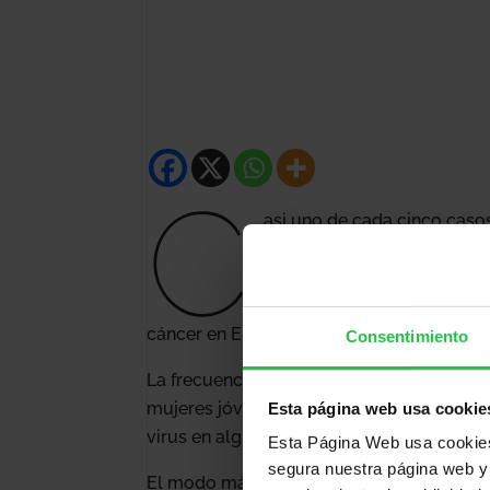
C
asi uno de cada cinco casos
agentes infecciosos
, pese
infecciones más importante
Papiloma Humano (VPH).
Es
cáncer en Europa.
Consentimiento
La frecuencia de la infección por VPH en 
mujeres jóvenes de entre 18 y 25 años. A
Esta página web usa cookie
virus en algún momento de su vida.
Esta Página Web usa cookies 
segura nuestra página web y 
El modo más eficaz de prevenir los efecto