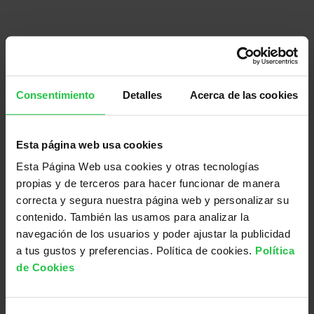
Consentimiento
Detalles
Acerca de las cookies
Esta página web usa cookies
Utiliza la respiración profunda para aumentar
Esta Página Web usa cookies y otras tecnologías
tu control en situaciones de crisis. Ahora bien,
propias y de terceros para hacer funcionar de manera
esta técnica
no está indicada en personas que
correcta y segura nuestra página web y personalizar su
presenten determinados problemas
contenido. También las usamos para analizar la
afectación pulmonar
. Si este es tu caso, utiliza
navegación de los usuarios y poder ajustar la publicidad
otro ejercicio de relajación.
a tus gustos y preferencias. Política de cookies.
Política
de Cookies