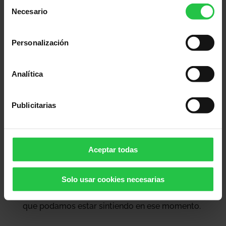
Selección
Necesario
de
consentimiento
Personalización
Analítica
3. Atención a la respiración
Publicitarias
Ante situaciones complicadas, la mente salta
de un pensamiento a otro rápidamente
Aceptar todas
(imaginemos un mono saltando de rama en
rama).
Con este ejercicio conseguimos que la
Solo usar cookies necesarias
mente “pare”
y se concentre en lo que
nosotros deseemos, no tanto en los nervios
que podamos estar sintiendo en ese momento.