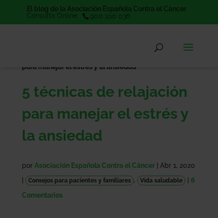
El blog de la Asociación Española Contra el Cáncer
Consulta Online
900 100 036
Portada
Vida saludable
5 técnicas de relajación
»
»
para manejar el estrés y la ansiedad
5 técnicas de relajación
para manejar el estrés y
la ansiedad
por
Asociación Española Contra el Cáncer
|
Abr 1, 2020
|
,
|
6
Consejos para pacientes y familiares
Vida saludable
Comentarios