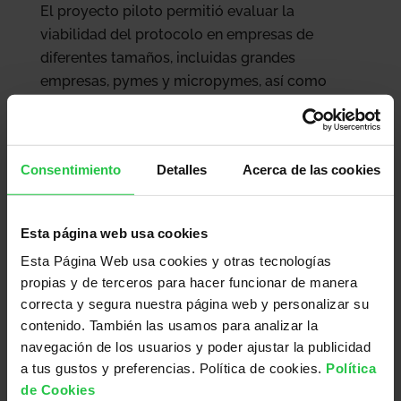
El proyecto piloto permitió evaluar la
viabilidad del protocolo en empresas de
diferentes tamaños, incluidas grandes
empresas, pymes y micropymes, así como
comprobar su adecuación al marco normativo
vigente.
De las 29 personas afectadas por la
Consentimiento
Detalles
Acerca de las cookies
enfermedad durante el pilotaje, 18 participaron,
pero de todas ellas son 7 las que han tenido
Esta página web usa cookies
casos activos durante la fase de pilotaje. Entre
ellas, el 57% indicó que hablar abiertamente
Esta Página Web usa cookies y otras tecnologías
sobre el cáncer en el trabajo le resultó muy útil
propias y de terceros para hacer funcionar de manera
correcta y segura nuestra página web y personalizar su
para su experiencia laboral, y el 71% valoró que
contenido. También las usamos para analizar la
la comunicación de la empresa fue clara y
navegación de los usuarios y poder ajustar la publicidad
efectiva. Además, el 57% consideró que las
a tus gustos y preferencias. Política de cookies.
Política
medidas implementadas por la empresa
de Cookies
ayudaron a suavizar la gravedad y las