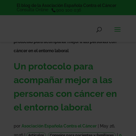
El blog de la Asociación Española Contra el Cáncer
Consulta Online
900 100 036
Portada
Consejos para pacientes y familiares
Un
»
»
protocolo para acompañar mejor a las personas con
cáncer en el entorno laboral
Un protocolo para
acompañar mejor a las
personas con cáncer en
el entorno laboral
por
Asociación Española Contra el Cáncer
|
May 26,
2026
|
,
|
0
Artículos
Consejos para pacientes y familiares