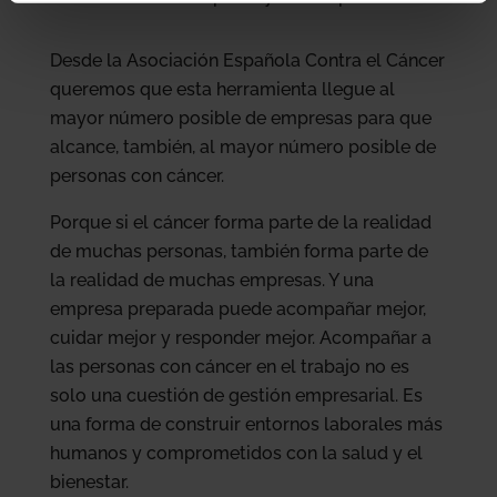
Desde la Asociación Española Contra el Cáncer
queremos que esta herramienta llegue al
mayor número posible de empresas para que
alcance, también, al mayor número posible de
personas con cáncer.
Porque si el cáncer forma parte de la realidad
de muchas personas, también forma parte de
la realidad de muchas empresas. Y una
empresa preparada puede acompañar mejor,
cuidar mejor y responder mejor. Acompañar a
las personas con cáncer en el trabajo no es
solo una cuestión de gestión empresarial. Es
una forma de construir entornos laborales más
humanos y comprometidos con la salud y el
bienestar.