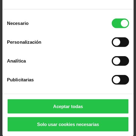
dificultades del proceso de reincorporación.
Selección
Los resultados muestran que el protocolo
Necesario
de
ayuda a estructurar la respuesta interna,
consentimiento
reducir la incertidumbre y ofrecer criterios
Personalización
claros de actuación ante una situación
compleja, tanto para la persona afectada como
para su equipo y la propia organización.
Analítica
Los aprendizajes del piloto muestran que el
protocolo es una herramienta útil, viable y
Publicitarias
adaptable a la realidad de diferentes
organizaciones. Su implantación depende de
factores clave como el compromiso de la
Aceptar todas
dirección, la implicación de recursos humanos,
la formación de mandos intermedios, la
Solo usar cookies necesarias
comunicación y la capacidad de adaptar las
medidas a cada empresa y a cada persona.