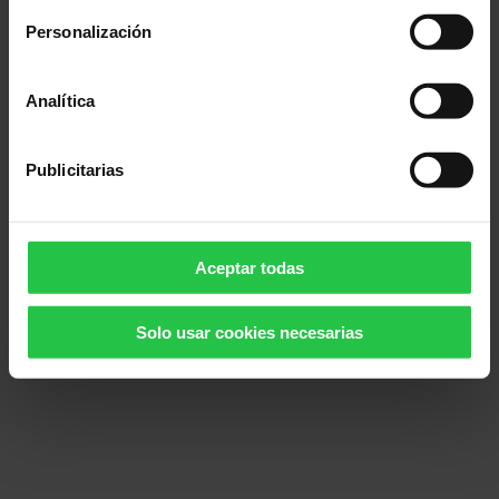
Personalización
Gracias a esta ayuda concedida por la
Asociación,
niños españoles menores de 1 año
Analítica
y diagnosticados con LLA podrán ser incluidos
en este ensayo clínico
.
Publicitarias
Aceptar todas
Solo usar cookies necesarias