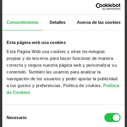
Este ensayo, que también cuenta con el apoyo
de las Ayudas ATTRACT, busca superar las
Consentimiento
Detalles
Acerca de las cookies
limitaciones observadas en protocolos
anteriores y
optimizar el
tratamiento de esta
condición
que afecta, especialmente, a una de
Esta página web usa cookies
las poblaciones más vulnerables: los niños
Esta Página Web usa cookies y otras tecnologías
menores de 1 año. Para ello, en este ensayo se
propias y de terceros para hacer funcionar de manera
incluye la inmunoterapia para todos los
correcta y segura nuestra página web y personalizar su
pacientes con el blinatumomab, un anticuerpo
contenido. También las usamos para analizar la
monoclonal biespecífico que ya ha tenido
navegación de los usuarios y poder ajustar la publicidad
resultados muy prometedores en un estudio
a tus gustos y preferencias. Política de cookies.
Política
piloto realizado con estos lactantes con LLA.
de Cookies
En este ensayo clínico, se consideran también
otras opciones como el trasplante de células
madre hematopoyéticas, la terapia con células
Selección
Necesario
de
CAR T. Todo ello con el objetivo de mejorar el
consentimiento
pronóstico de estos pacientes.