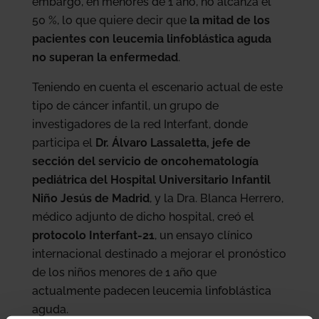
embargo, en menores de 1 año, no alcanza el
50 %, lo que quiere decir que
la mitad de los
pacientes con leucemia linfoblástica aguda
no superan la enfermedad
.
Teniendo en cuenta el escenario actual de este
tipo de cáncer infantil, un grupo de
investigadores de la red Interfant, donde
participa el
Dr. Álvaro Lassaletta, jefe de
sección del servicio de oncohematología
pediátrica del Hospital Universitario Infantil
Niño Jesús de Madrid
, y la Dra. Blanca Herrero,
médico adjunto de dicho hospital, creó el
protocolo Interfant-21
, un ensayo clínico
internacional destinado a mejorar el pronóstico
de los niños menores de 1 año que
actualmente padecen leucemia linfoblástica
aguda.