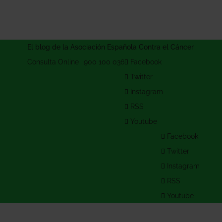
El blog de la Asociación Española Contra el Cáncer
Consulta Online
900 100 036
Facebook
Twitter
Instagram
RSS
Youtube
Facebook
Twitter
Instagram
RSS
Youtube